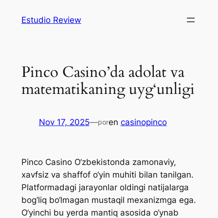
Saltar
Estudio Review
al
contenido
Pinco Casino’da adolat va
matematikaning uyg‘unligi
Nov 17, 2025
—
en
casinopinco
por
Pinco Casino O‘zbekistonda zamonaviy,
xavfsiz va shaffof o‘yin muhiti bilan tanilgan.
Platformadagi jarayonlar oldingi natijalarga
bog‘liq bo‘lmagan mustaqil mexanizmga ega.
O‘yinchi bu yerda mantiq asosida o‘ynab