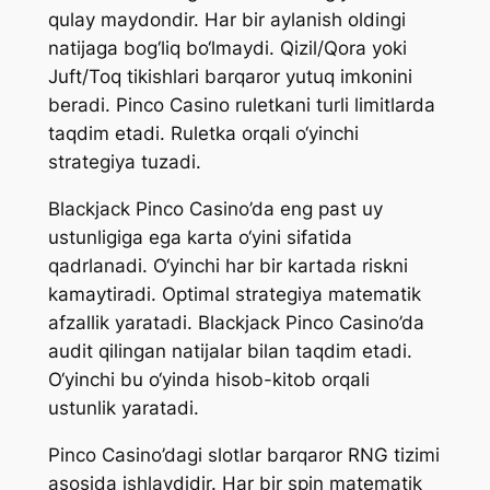
qulay maydondir. Har bir aylanish oldingi
natijaga bog‘liq bo‘lmaydi. Qizil/Qora yoki
Juft/Toq tikishlari barqaror yutuq imkonini
beradi. Pinco Casino ruletkani turli limitlarda
taqdim etadi. Ruletka orqali o‘yinchi
strategiya tuzadi.
Blackjack Pinco Casino’da eng past uy
ustunligiga ega karta o‘yini sifatida
qadrlanadi. O‘yinchi har bir kartada riskni
kamaytiradi. Optimal strategiya matematik
afzallik yaratadi. Blackjack Pinco Casino’da
audit qilingan natijalar bilan taqdim etadi.
O‘yinchi bu o‘yinda hisob-kitob orqali
ustunlik yaratadi.
Pinco Casino’dagi slotlar barqaror RNG tizimi
asosida ishlaydidir. Har bir spin matematik