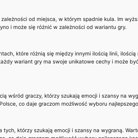
zależności od miejsca, w którym spadnie kula. Im wyżs
yno i może się różnić w zależności od wariantu gry.
ach, które różnią się między innymi ilością linii, ilości
każdy wariant gry ma swoje unikatowe cechy i może być
cią wśród graczy, którzy szukają emocji i szansy na wy
 Polsce, co daje graczom możliwość wyboru najlepszego
a tych, którzy szukają emocji i szansy na wygraną. Wart