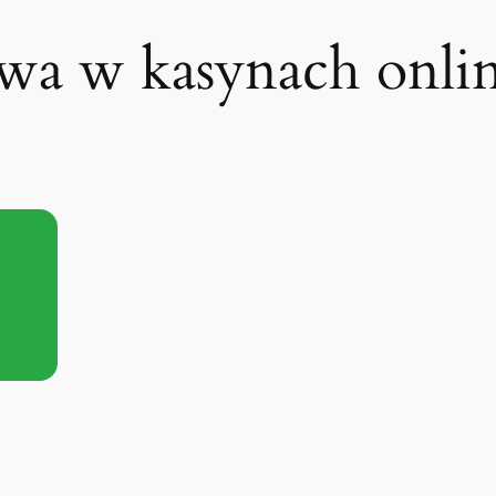
owa w kasynach onli