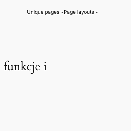
Unique pages
Page layouts
 funkcje i