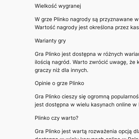
Wielkość wygranej
W grze Plinko nagrody są przyznawane w 
Wartość nagrody jest określona przez kas
Warianty gry
Gra Plinko jest dostępna w różnych wariant
ilością nagród. Warto zwrócić uwagę, że 
graczy niż dla innych.
Opinie o grze Plinko
Gra Plinko cieszy się ogromną popularnoś
jest dostępna w wielu kasynach online w
Plinko czy warto?
Gra Plinko jest wartą rozważenia opcją dl