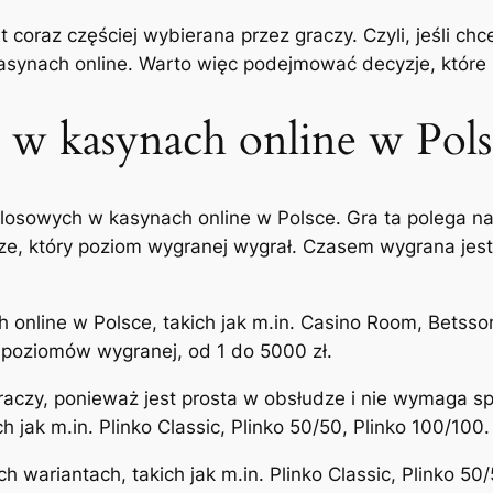
est coraz częściej wybierana przez graczy. Czyli, jeśli c
asynach online. Warto więc podejmować decyzje, które 
a w kasynach online w Pols
ier losowych w kasynach online w Polsce. Gra ta polega
e, który poziom wygranej wygrał. Czasem wygrana jest
 online w Polsce, takich jak m.in. Casino Room, Betsso
poziomów wygranej, od 1 do 5000 zł.
raczy, ponieważ jest prosta w obsłudze i nie wymaga sp
 jak m.in. Plinko Classic, Plinko 50/50, Plinko 100/100.
h wariantach, takich jak m.in. Plinko Classic, Plinko 50