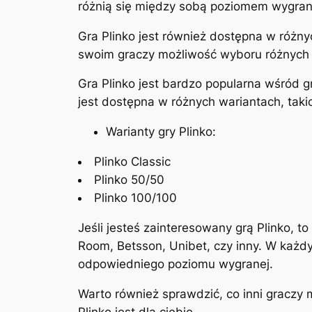
różnią się między sobą poziomem wygranej
Gra Plinko jest również dostępna w różny
swoim graczy możliwość wyboru różnych 
Gra Plinko jest bardzo popularna wśród g
jest dostępna w różnych wariantach, takich
Warianty gry Plinko:
Plinko Classic
Plinko 50/50
Plinko 100/100
Jeśli jesteś zainteresowany grą Plinko, 
Room, Betsson, Unibet, czy inny. W każd
odpowiedniego poziomu wygranej.
Warto również sprawdzić, co inni graczy
Plinko jest dla ciebie.