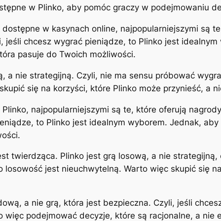
ostępne w Plinko, aby pomóc graczy w podejmowaniu decy
 dostępne w kasynach online, najpopularniejszymi są te,
li, jeśli chcesz wygrać pieniądze, to Plinko jest ideal
tóra pasuje do Twoich możliwości.
, a nie strategijną. Czyli, nie ma sensu próbować wygrać
upić się na korzyści, które Plinko może przynieść, a nie 
Plinko, najpopularniejszymi są te, które oferują nagrody
 pieniądze, to Plinko jest idealnym wyborem. Jednak, 
wości.
st twierdząca. Plinko jest grą losową, a nie strategijn
bo losowość jest nieuchwytelną. Warto więc skupić się na
ową, a nie grą, która jest bezpieczna. Czyli, jeśli chce
to więc podejmować decyzje, które są racjonalne, a nie