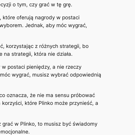
zji o tym, czy grać w tę grę.
 które oferują nagrody w postaci
nym wyborem. Jednak, aby móc wygrać,
, korzystając z różnych strategii, bo
na strategii, która nie działa.
 w postaci pieniędzy, a nie rzeczy
aby móc wygrać, musisz wybrać odpowiednią
ą, co oznacza, że nie ma sensu próbować
 korzyści, które Plinko może przynieść, a
sz grać w Plinko, to musisz być świadomy
 emocjonalne.