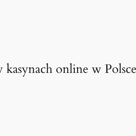
 kasynach online w Polsce