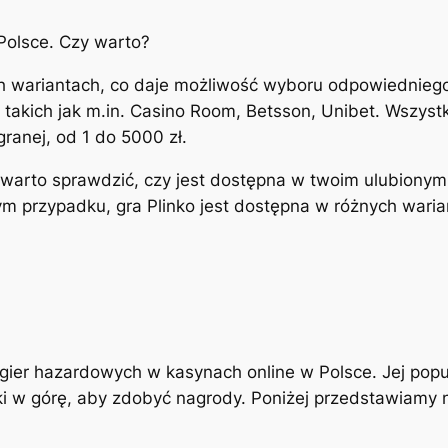
Polsce. Czy warto?
ch wariantach, co daje możliwość wyboru odpowiednieg
 takich jak m.in. Casino Room, Betsson, Unibet. Wszyst
anej, od 1 do 5000 zł.
to warto sprawdzić, czy jest dostępna w twoim ulubionym
ym przypadku, gra Plinko jest dostępna w różnych wari
ch gier hazardowych w kasynach online w Polsce. Jej po
ki w górę, aby zdobyć nagrody. Poniżej przedstawiamy n