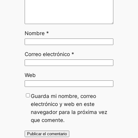
Nombre
*
Correo electrónico
*
Web
Guarda mi nombre, correo
electrónico y web en este
navegador para la próxima vez
que comente.