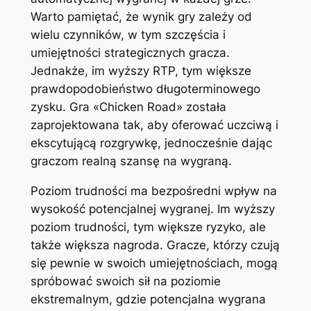
Warto pamiętać, że wynik gry zależy od
wielu czynników, w tym szczęścia i
umiejętności strategicznych gracza.
Jednakże, im wyższy RTP, tym większe
prawdopodobieństwo długoterminowego
zysku. Gra «Chicken Road» została
zaprojektowana tak, aby oferować uczciwą i
ekscytującą rozgrywkę, jednocześnie dając
graczom realną szansę na wygraną.
Poziom trudności ma bezpośredni wpływ na
wysokość potencjalnej wygranej. Im wyższy
poziom trudności, tym większe ryzyko, ale
także większa nagroda. Gracze, którzy czują
się pewnie w swoich umiejętnościach, mogą
spróbować swoich sił na poziomie
ekstremalnym, gdzie potencjalna wygrana