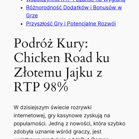
Różnorodność Dodatków i Bonusów w
Grze
Przyszłość Gry i Potencjalne Rozwój
Podróż Kury:
Chicken Road ku
Złotemu Jajku z
RTP 98%
W dzisiejszym świecie rozrywki
internetowej, gry kasynowe zyskują na
popularności. Jedną z nowości, która szybko
zdobyła uznanie wśród graczy, jest