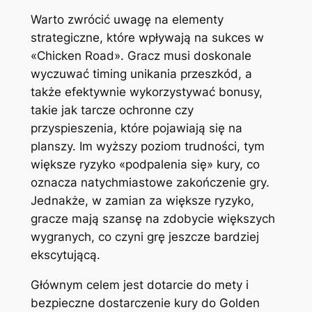
Warto zwrócić uwagę na elementy
strategiczne, które wpływają na sukces w
«Chicken Road». Gracz musi doskonale
wyczuwać timing unikania przeszkód, a
także efektywnie wykorzystywać bonusy,
takie jak tarcze ochronne czy
przyspieszenia, które pojawiają się na
planszy. Im wyższy poziom trudności, tym
większe ryzyko «podpalenia się» kury, co
oznacza natychmiastowe zakończenie gry.
Jednakże, w zamian za większe ryzyko,
gracze mają szansę na zdobycie większych
wygranych, co czyni grę jeszcze bardziej
ekscytującą.
Głównym celem jest dotarcie do mety i
bezpieczne dostarczenie kury do Golden