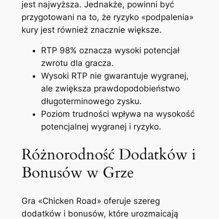
jest najwyższa. Jednakże, powinni być
przygotowani na to, że ryzyko «podpalenia»
kury jest również znacznie większe.
RTP 98% oznacza wysoki potencjał
zwrotu dla gracza.
Wysoki RTP nie gwarantuje wygranej,
ale zwiększa prawdopodobieństwo
długoterminowego zysku.
Poziom trudności wpływa na wysokość
potencjalnej wygranej i ryzyko.
Różnorodność Dodatków i
Bonusów w Grze
Gra «Chicken Road» oferuje szereg
dodatków i bonusów, które urozmaicają