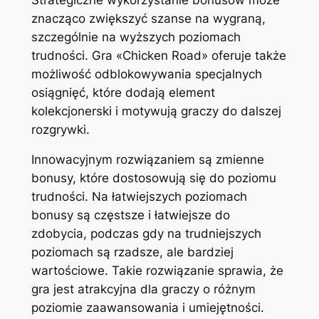
znacząco zwiększyć szanse na wygraną,
szczególnie na wyższych poziomach
trudności. Gra «Chicken Road» oferuje także
możliwość odblokowywania specjalnych
osiągnięć, które dodają element
kolekcjonerski i motywują graczy do dalszej
rozgrywki.
Innowacyjnym rozwiązaniem są zmienne
bonusy, które dostosowują się do poziomu
trudności. Na łatwiejszych poziomach
bonusy są częstsze i łatwiejsze do
zdobycia, podczas gdy na trudniejszych
poziomach są rzadsze, ale bardziej
wartościowe. Takie rozwiązanie sprawia, że
gra jest atrakcyjna dla graczy o różnym
poziomie zaawansowania i umiejętności.