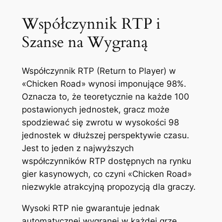
Współczynnik RTP i
Szanse na Wygraną
Współczynnik RTP (Return to Player) w
«Chicken Road» wynosi imponujące 98%.
Oznacza to, że teoretycznie na każde 100
postawionych jednostek, gracz może
spodziewać się zwrotu w wysokości 98
jednostek w dłuższej perspektywie czasu.
Jest to jeden z najwyższych
współczynników RTP dostępnych na rynku
gier kasynowych, co czyni «Chicken Road»
niezwykle atrakcyjną propozycją dla graczy.
Wysoki RTP nie gwarantuje jednak
automatycznej wygranej w każdej grze.