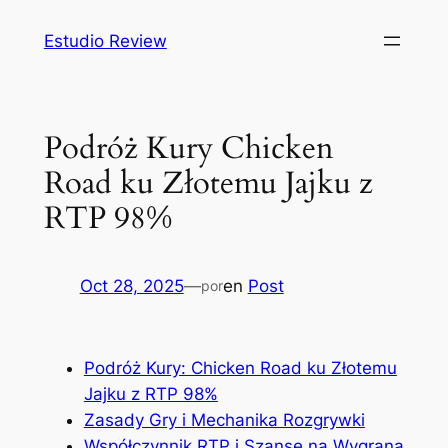
Saltar
Estudio Review
al
contenido
Podróż Kury Chicken
Road ku Złotemu Jajku z
RTP 98%
Oct 28, 2025
—
en
Post
por
Podróż Kury: Chicken Road ku Złotemu
Jajku z RTP 98%
Zasady Gry i Mechanika Rozgrywki
Współczynnik RTP i Szanse na Wygraną