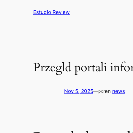
Saltar
Estudio Review
al
contenido
Przegld portali inf
Nov 5, 2025
—
en
news
por