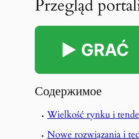
Przegląd porta
▶️ GRAĆ
Содержимое
Wielkość rynku i tend
Nowe rozwiązania i te