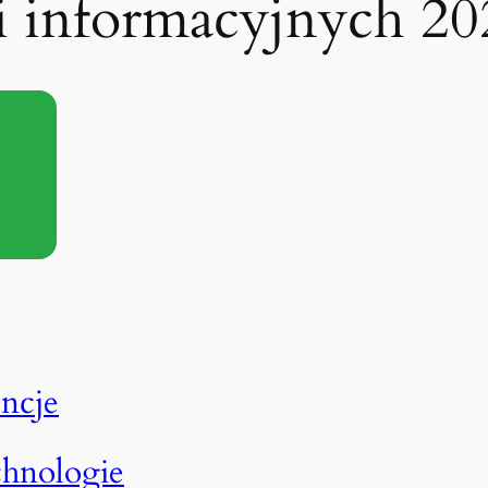
li informacyjnych 20
encje
chnologie