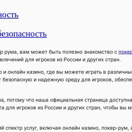
ность
безопасность
ер рума, вам может быть полезно знакомство с
поке
влечений для игроков из России и других стран.
о и онлайн казино, где вы можете играть в различные
т безопасную и надежную среду для игроков, обесп
а, потому что наша официальная страница доступна
а для игроков из России и других стран, чтобы вы 
 спектр услуг, включая онлайн казино, покер-рум, 