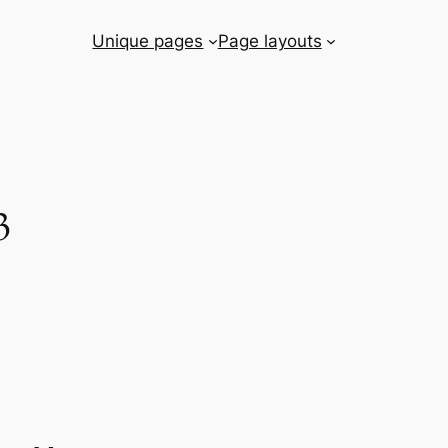
Unique pages
Page layouts
3