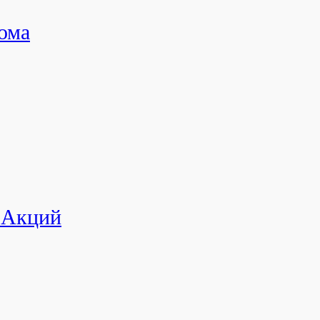
ома
 Акций