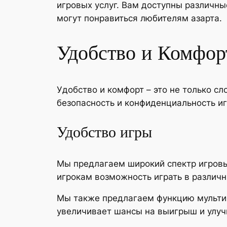
игровых услуг. Вам доступны различны
могут понравиться любителям азарта.
Удобство и Комфор
Удобство и комфорт – это не только с
безопасность и конфиденциальность иг
Удобство игры
Мы предлагаем широкий спектр игровых
игрокам возможность играть в различн
Мы также предлагаем функцию мульти-
увеличивает шансы на выигрыш и улуч