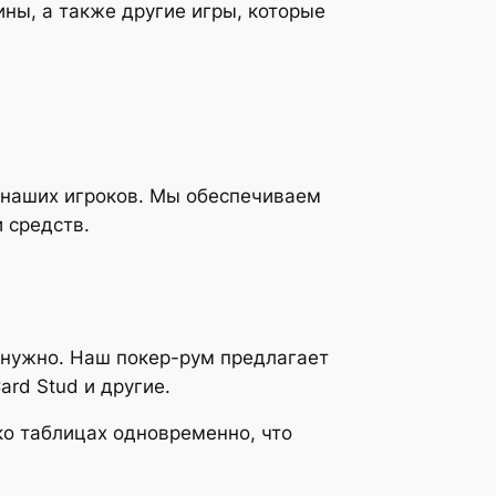
ины, а также другие игры, которые
я наших игроков. Мы обеспечиваем
 средств.
 нужно. Наш покер-рум предлагает
rd Stud и другие.
ко таблицах одновременно, что