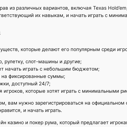
рав из различных вариантов, включая Texas Hold’em,
тветствующий их навыкам, и начать играть с минима
а
ществ, которые делают его популярным среди игрок
, рулетку, слот-машины и другие;
ет начать играть с небольшим бюджетом;
и на фиксированные суммы;
ки, доступный 24/7;
я игроков, которые хотят играть с минимальными ри
дом, вам нужно зарегистрироваться на официальном 
равится, и начать играть.
йн казино и покер рума, который предлагает игрок