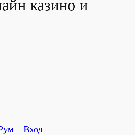
айн казино и
Рум – Вход