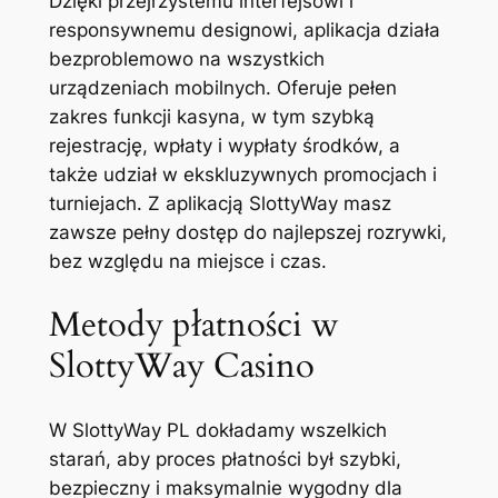
Dzięki przejrzystemu interfejsowi i
responsywnemu designowi, aplikacja działa
bezproblemowo na wszystkich
urządzeniach mobilnych. Oferuje pełen
zakres funkcji kasyna, w tym szybką
rejestrację, wpłaty i wypłaty środków, a
także udział w ekskluzywnych promocjach i
turniejach. Z aplikacją SlottyWay masz
zawsze pełny dostęp do najlepszej rozrywki,
bez względu na miejsce i czas.
Metody płatności w
SlottyWay Casino
W SlottyWay PL dokładamy wszelkich
starań, aby proces płatności był szybki,
bezpieczny i maksymalnie wygodny dla