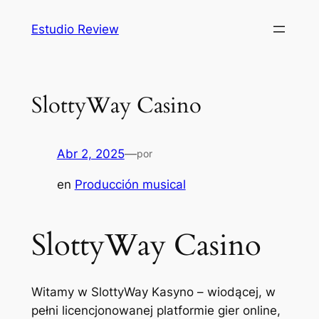
Saltar
Estudio Review
al
contenido
SlottyWay Casino
Abr 2, 2025
—
por
en
Producción musical
SlottyWay Casino
Witamy w SlottyWay Kasyno – wiodącej, w
pełni licencjonowanej platformie gier online,