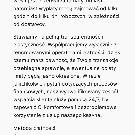
wpłat jest przetwarzana natychmiast,
natomiast wypłaty mogą zajmować od kilku
godzin do kilku dni roboczych, w zależności
od dostawcy.
Stawiamy na pełną transparentność i
elastyczność. Współpracujemy wyłącznie z
renomowanymi operatorami płatności, dzięki
czemu masz pewność, że Twoje transakcje
przebiegną sprawnie, a ewentualne opłaty i
limity będą jasno określone. W razie
jakichkolwiek pytań dotyczących procesów
finansowych, nasz wykwalifikowany zespół
wsparcia klienta służy pomocą 24/7, by
zapewnić Ci komfortowe i bezproblemowe
korzystanie z usług naszego kasyna.
Metoda płatności