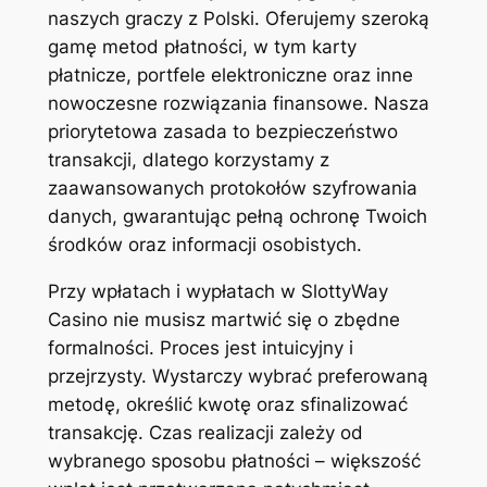
naszych graczy z Polski. Oferujemy szeroką
gamę metod płatności, w tym karty
płatnicze, portfele elektroniczne oraz inne
nowoczesne rozwiązania finansowe. Nasza
priorytetowa zasada to bezpieczeństwo
transakcji, dlatego korzystamy z
zaawansowanych protokołów szyfrowania
danych, gwarantując pełną ochronę Twoich
środków oraz informacji osobistych.
Przy wpłatach i wypłatach w SlottyWay
Casino nie musisz martwić się o zbędne
formalności. Proces jest intuicyjny i
przejrzysty. Wystarczy wybrać preferowaną
metodę, określić kwotę oraz sfinalizować
transakcję. Czas realizacji zależy od
wybranego sposobu płatności – większość