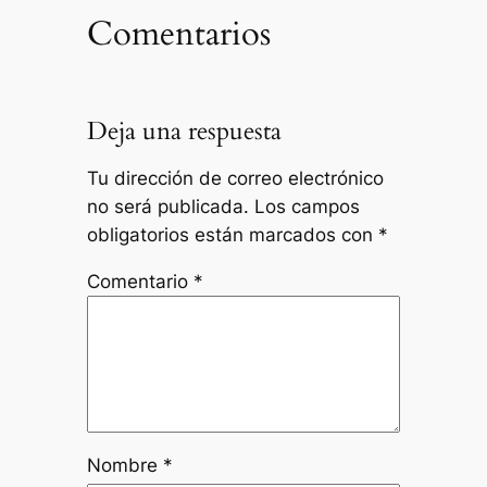
Comentarios
Deja una respuesta
Tu dirección de correo electrónico
no será publicada.
Los campos
obligatorios están marcados con
*
Comentario
*
Nombre
*