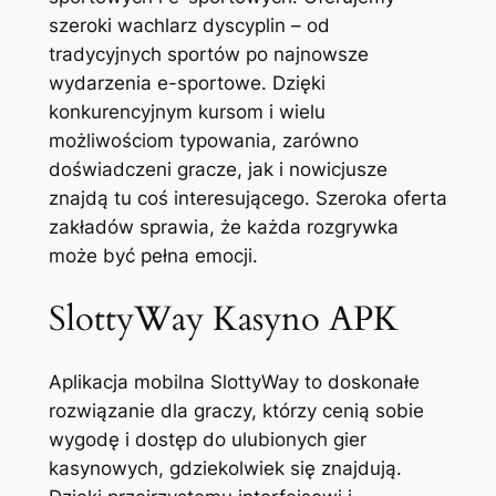
szeroki wachlarz dyscyplin – od
tradycyjnych sportów po najnowsze
wydarzenia e-sportowe. Dzięki
konkurencyjnym kursom i wielu
możliwościom typowania, zarówno
doświadczeni gracze, jak i nowicjusze
znajdą tu coś interesującego. Szeroka oferta
zakładów sprawia, że każda rozgrywka
może być pełna emocji.
SlottyWay Kasyno APK
Aplikacja mobilna SlottyWay to doskonałe
rozwiązanie dla graczy, którzy cenią sobie
wygodę i dostęp do ulubionych gier
kasynowych, gdziekolwiek się znajdują.