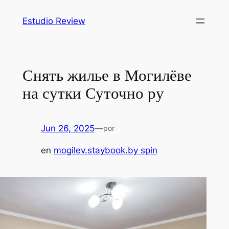
Saltar
Estudio Review
al
contenido
Снять жилье в Могилёве
на сутки Суточно ру
Jun 26, 2025
—
por
en
mogilev.staybook.by spin