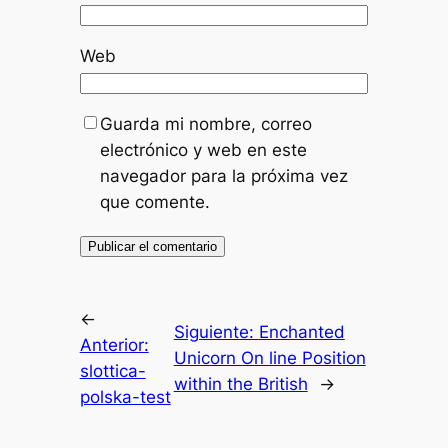
Web
Guarda mi nombre, correo
electrónico y web en este
navegador para la próxima vez
que comente.
←
Siguiente:
Enchanted
Anterior:
Unicorn On line Position
slottica-
within the British
→
polska-test