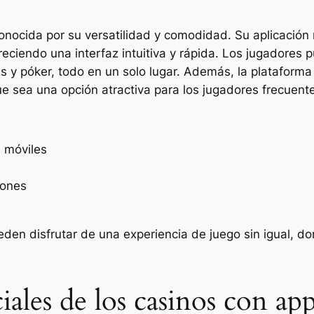
onocida por su versatilidad y comodidad. Su aplicación
freciendo una interfaz intuitiva y rápida. Los jugadore
 y póker, todo en un solo lugar. Además, la plataforma
e sea una opción atractiva para los jugadores frecuent
s móviles
iones
den disfrutar de una experiencia de juego sin igual, do
ciales de los casinos con ap