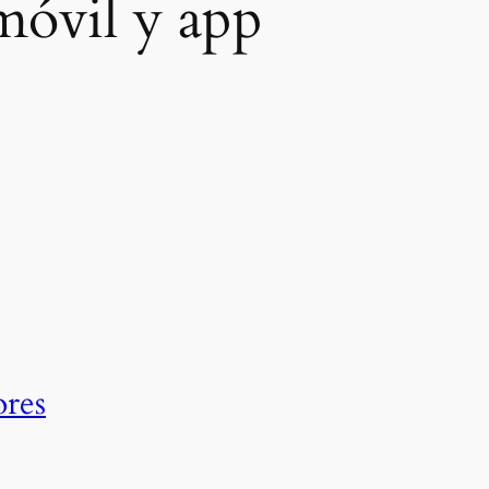
móvil y app
ores