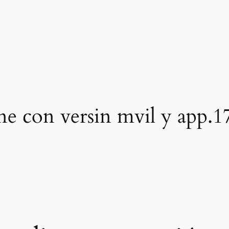
ne con versin mvil y app.1