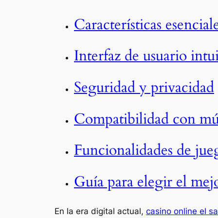
Características esencial
Interfaz de usuario intui
Seguridad y privacidad
Compatibilidad con múlt
Funcionalidades de jue
Guía para elegir el mejo
En la era digital actual,
casino online el s