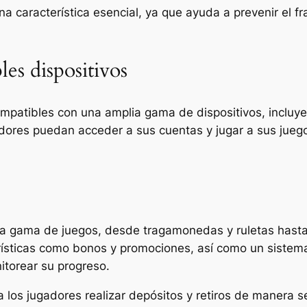
na característica esencial, ya que ayuda a prevenir el f
es dispositivos
mpatibles con una amplia gama de dispositivos, incluy
ores puedan acceder a sus cuentas y jugar a sus juegos
ia gama de juegos, desde tragamonedas y ruletas hasta
rísticas como bonos y promociones, así como un sistema
itorear su progreso.
los jugadores realizar depósitos y retiros de manera seg