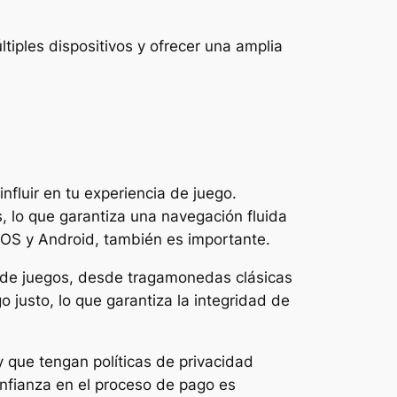
tiples dispositivos y ofrecer una amplia
nfluir en tu experiencia de juego.
, lo que garantiza una navegación fluida
iOS y Android, también es importante.
a de juegos, desde tragamonedas clásicas
o justo, lo que garantiza la integridad de
y que tengan políticas de privacidad
onfianza en el proceso de pago es