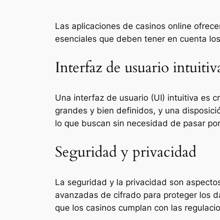
Las aplicaciones de casinos online ofrec
esenciales que deben tener en cuenta los
Interfaz de usuario intuitiv
Una interfaz de usuario (UI) intuitiva es 
grandes y bien definidos, y una disposici
lo que buscan sin necesidad de pasar po
Seguridad y privacidad
La seguridad y la privacidad son aspectos
avanzadas de cifrado para proteger los d
que los casinos cumplan con las regulacio