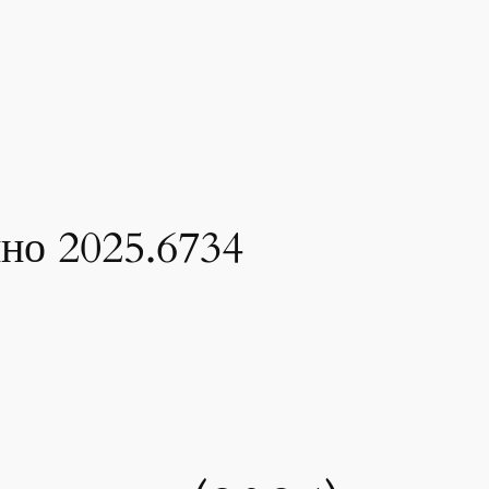
но 2025.6734