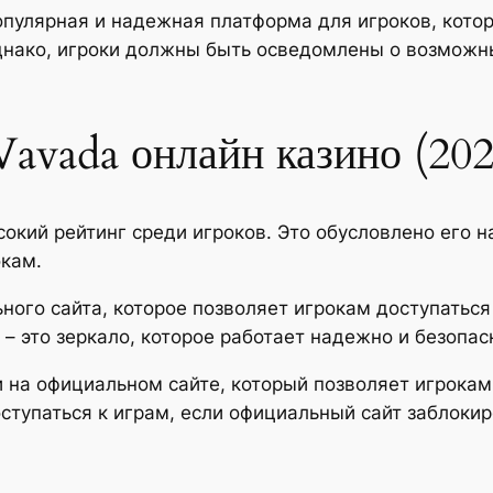
популярная и надежная платформа для игроков, кото
днако, игроки должны быть осведомлены о возможны
avada онлайн казино (202
сокий рейтинг среди игроков. Это обусловлено его 
окам.
ьного сайта, которое позволяет игрокам доступаться
– это зеркало, которое работает надежно и безопас
 на официальном сайте, который позволяет игрокам 
оступаться к играм, если официальный сайт заблокир