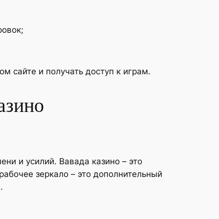
ровок;
м сайте и получать доступ к играм.
азино
ени и усилий. Вавада казино – это
рабочее зеркало – это дополнительный
.