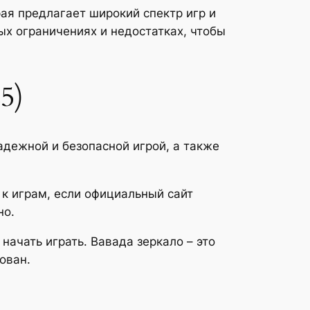
рая предлагает широкий спектр игр и
х ограничениях и недостатках, чтобы
5)
надежной и безопасной игрой, а также
 к играм, если официальный сайт
но.
начать играть. Вавада зеркало – это
ован.