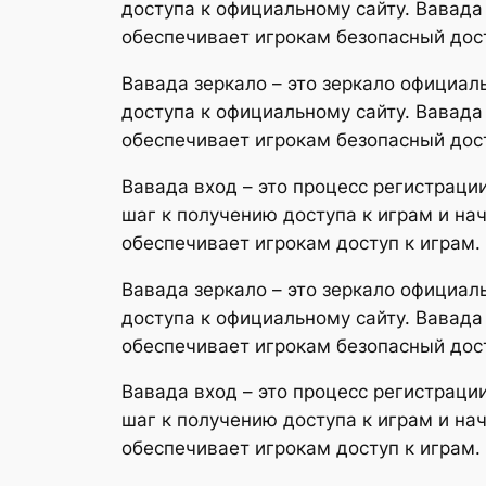
доступа к официальному сайту. Вавада 
обеспечивает игрокам безопасный дост
Вавада зеркало – это зеркало официаль
доступа к официальному сайту. Вавада 
обеспечивает игрокам безопасный дост
Вавада вход – это процесс регистрации
шаг к получению доступа к играм и на
обеспечивает игрокам доступ к играм.
Вавада зеркало – это зеркало официаль
доступа к официальному сайту. Вавада 
обеспечивает игрокам безопасный дост
Вавада вход – это процесс регистрации
шаг к получению доступа к играм и на
обеспечивает игрокам доступ к играм.