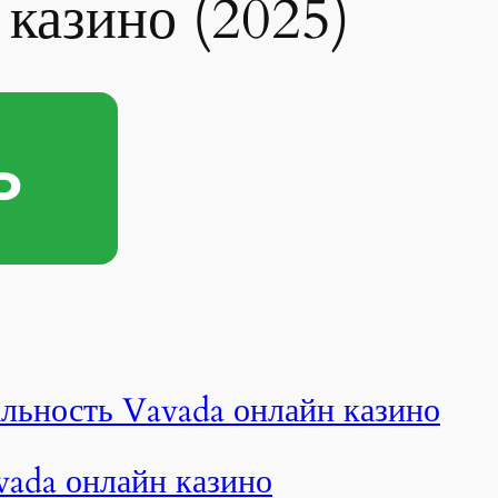
 казино (2025)
Ь
льность Vavada онлайн казино
ada онлайн казино