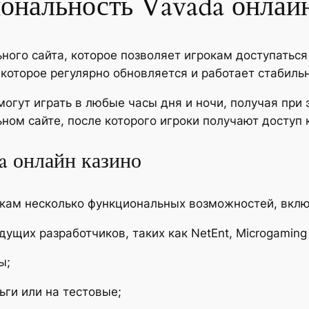
ональность Vavada онлай
ного сайта, которое позволяет игрокам доступаться
 которое регулярно обновляется и работает стабильн
 могут играть в любые часы дня и ночи, получая пр
ном сайте, после которого игроки получают доступ 
a онлайн казино
окам несколько функциональных возможностей, вклю
дущих разработчиков, таких как NetEnt, Microgaming 
ы;
ьги или на тестовые;