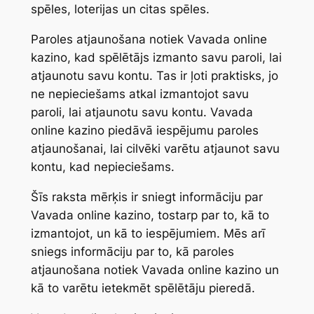
spēles, loterijas un citas spēles.
Paroles atjaunošana notiek Vavada online
kazino, kad spēlētājs izmanto savu paroli, lai
atjaunotu savu kontu. Tas ir ļoti praktisks, jo
ne nepieciešams atkal izmantojot savu
paroli, lai atjaunotu savu kontu. Vavada
online kazino piedāvā iespējumu paroles
atjaunošanai, lai cilvēki varētu atjaunot savu
kontu, kad nepieciešams.
Šīs raksta mērķis ir sniegt informāciju par
Vavada online kazino, tostarp par to, kā to
izmantojot, un kā to iespējumiem. Mēs arī
sniegs informāciju par to, kā paroles
atjaunošana notiek Vavada online kazino un
kā to varētu ietekmēt spēlētāju pieredā.