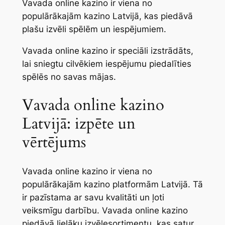
Vavada online kazino ir viena no
populārākajām kazino Latvijā, kas piedāvā
plašu izvēli spēlēm un iespējumiem.
Vavada online kazino ir speciāli izstrādāts,
lai sniegtu cilvēkiem iespējumu piedalīties
spēlēs no savas mājas.
Vavada online kazino
Latvijā: izpēte un
vērtējums
Vavada online kazino ir viena no
populārākajām kazino platformām Latvijā. Tā
ir pazīstama ar savu kvalitāti un ļoti
veiksmīgu darbību. Vavada online kazino
piedāvā lielāku izvēlesortimentu, kas satur