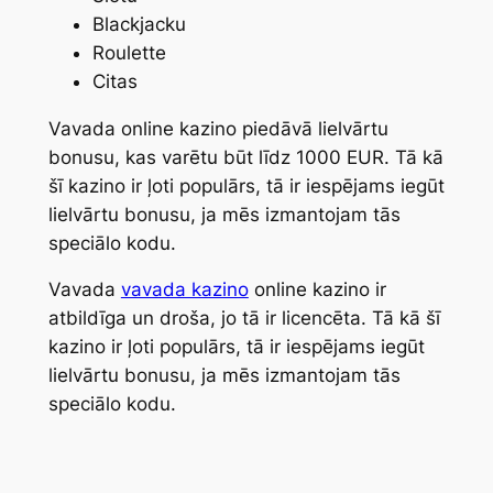
Blackjacku
Roulette
Citas
Vavada online kazino piedāvā lielvārtu
bonusu, kas varētu būt līdz 1000 EUR. Tā kā
šī kazino ir ļoti populārs, tā ir iespējams iegūt
lielvārtu bonusu, ja mēs izmantojam tās
speciālo kodu.
Vavada
vavada kazino
online kazino ir
atbildīga un droša, jo tā ir licencēta. Tā kā šī
kazino ir ļoti populārs, tā ir iespējams iegūt
lielvārtu bonusu, ja mēs izmantojam tās
speciālo kodu.