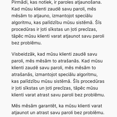
Pirmādi, kas notiek, ir paroles atjaunošana.
Kad mūsu klienti zaudē savu paroli, mēs
mēsām to atjauno, izmantojot speciālu
algoritmu, kas palīdzību mūsu sistēmā. Šīs
procedūras ir ļoti sīkstas un ļoti precīzas,
tāpēc mūsu klienti varat atjaunot savu paroli
bez problēmu.
Visbeidzāk, kad mūsu klienti zaudē savu
paroli, mēs mēsām to atrašanās. Kad mūsu
klienti zaudē savu paroli, mēs mēsām to
atrašanās, izmantojot speciālu algoritmu,
kas palīdzību mūsu sistēmā. Šīs procedūras
ir ļoti sīkstas un ļoti precīzas, tāpēc mūsu
klienti varat atrast savu paroli bez problēmu.
Mēs mēsām garantēt, ka mūsu klienti varat
atjaunot un atrast savu paroli bez problēmu.