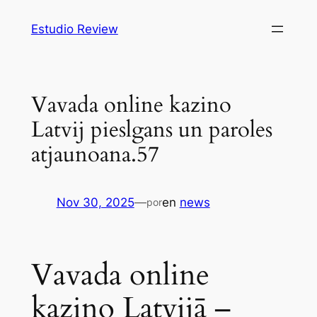
Saltar
Estudio Review
al
contenido
Vavada online kazino
Latvij pieslgans un paroles
atjaunoana.57
Nov 30, 2025
—
en
news
por
Vavada online
kazino Latvijā –