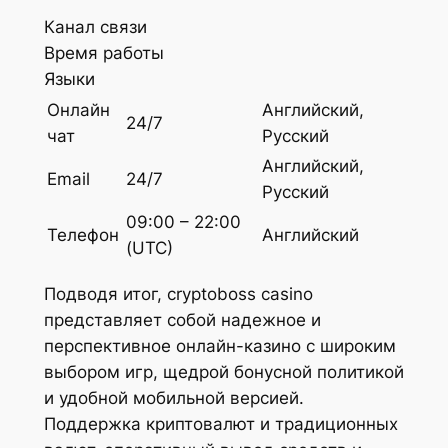
Канал связи
Время работы
Языки
Онлайн
Английский,
24/7
чат
Русский
Английский,
Email
24/7
Русский
09:00 – 22:00
Телефон
Английский
(UTC)
Подводя итог, cryptoboss casino
представляет собой надежное и
перспективное онлайн-казино с широким
выбором игр, щедрой бонусной политикой
и удобной мобильной версией.
Поддержка криптовалют и традиционных