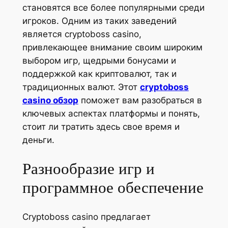
становятся все более популярными среди
игроков. Одним из таких заведений
является cryptoboss casino,
привлекающее внимание своим широким
выбором игр, щедрыми бонусами и
поддержкой как криптовалют, так и
традиционных валют. Этот
cryptoboss
casino обзор
поможет вам разобраться в
ключевых аспектах платформы и понять,
стоит ли тратить здесь свое время и
деньги.
Разнообразие игр и
программное обеспечение
Cryptoboss casino предлагает