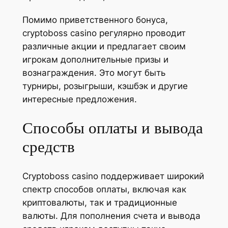
Помимо приветственного бонуса,
cryptoboss casino регулярно проводит
различные акции и предлагает своим
игрокам дополнительные призы и
вознаграждения. Это могут быть
турниры, розыгрыши, кэшбэк и другие
интересные предложения.
Способы оплаты и вывода
средств
Cryptoboss casino поддерживает широкий
спектр способов оплаты, включая как
криптовалюты, так и традиционные
валюты. Для пополнения счета и вывода