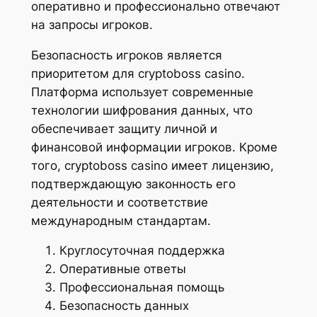
оперативно и профессионально отвечают
на запросы игроков.
Безопасность игроков является
приоритетом для cryptoboss casino.
Платформа использует современные
технологии шифрования данных, что
обеспечивает защиту личной и
финансовой информации игроков. Кроме
того, cryptoboss casino имеет лицензию,
подтверждающую законность его
деятельности и соответствие
международным стандартам.
Круглосуточная поддержка
Оперативные ответы
Профессиональная помощь
Безопасность данных