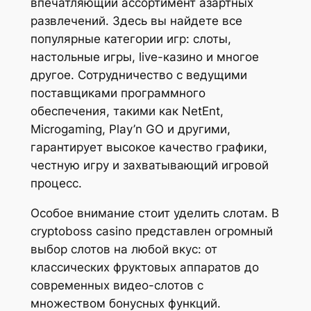
впечатляющий ассортимент азартных
развлечений. Здесь вы найдете все
популярные категории игр: слоты,
настольные игры, live-казино и многое
другое. Сотрудничество с ведущими
поставщиками программного
обеспечения, такими как NetEnt,
Microgaming, Play’n GO и другими,
гарантирует высокое качество графики,
честную игру и захватывающий игровой
процесс.
Особое внимание стоит уделить слотам. В
cryptoboss casino представлен огромный
выбор слотов на любой вкус: от
классических фруктовых аппаратов до
современных видео-слотов с
множеством бонусных функций.