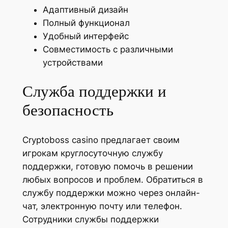
Адаптивный дизайн
Полный функционал
Удобный интерфейс
Совместимость с различными
устройствами
Служба поддержки и
безопасность
Cryptoboss casino предлагает своим
игрокам круглосуточную службу
поддержки, готовую помочь в решении
любых вопросов и проблем. Обратиться в
службу поддержки можно через онлайн-
чат, электронную почту или телефон.
Сотрудники службы поддержки