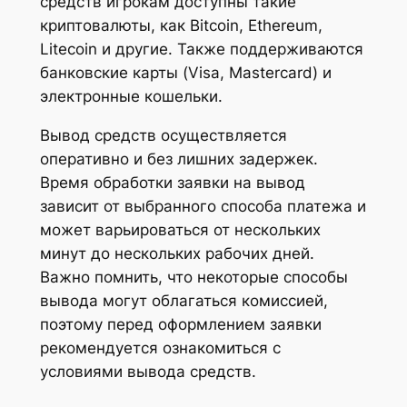
средств игрокам доступны такие
криптовалюты, как Bitcoin, Ethereum,
Litecoin и другие. Также поддерживаются
банковские карты (Visa, Mastercard) и
электронные кошельки.
Вывод средств осуществляется
оперативно и без лишних задержек.
Время обработки заявки на вывод
зависит от выбранного способа платежа и
может варьироваться от нескольких
минут до нескольких рабочих дней.
Важно помнить, что некоторые способы
вывода могут облагаться комиссией,
поэтому перед оформлением заявки
рекомендуется ознакомиться с
условиями вывода средств.