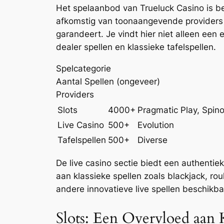
Het spelaanbod van Trueluck Casino is beh
afkomstig van toonaangevende providers z
garandeert. Je vindt hier niet alleen een
dealer spellen en klassieke tafelspellen.
Spelcategorie
Aantal Spellen (ongeveer)
Providers
Slots
4000+
Pragmatic Play, Spin
Live Casino
500+
Evolution
Tafelspellen
500+
Diverse
De live casino sectie biedt een authentie
aan klassieke spellen zoals blackjack, ro
andere innovatieve live spellen beschikba
Slots: Een Overvloed aan 