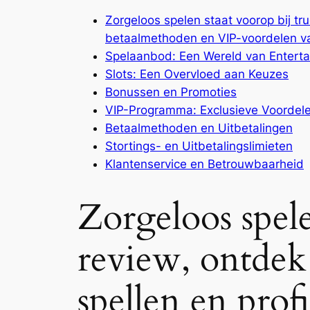
Zorgeloos spelen staat voorop bij tr
betaalmethoden en VIP-voordelen v
Spelaanbod: Een Wereld van Entert
Slots: Een Overvloed aan Keuzes
Bonussen en Promoties
VIP-Programma: Exclusieve Voordel
Betaalmethoden en Uitbetalingen
Stortings- en Uitbetalingslimieten
Klantenservice en Betrouwbaarheid
Zorgeloos spele
review, ontdek
spellen en prof