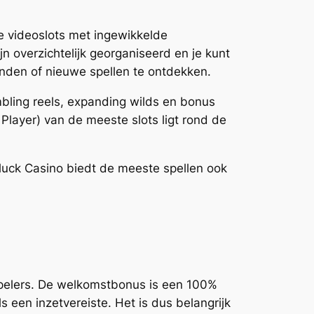
ne videoslots met ingewikkelde
jn overzichtelijk georganiseerd en je kunt
vinden of nieuwe spellen te ontdekken.
mbling reels, expanding wilds en bonus
layer) van de meeste slots ligt rond de
ueluck Casino biedt de meeste spellen ook
spelers. De welkomstbonus is een 100%
een inzetvereiste. Het is dus belangrijk