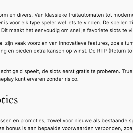
enorm en divers. Van klassieke fruitautomaten tot moder
 is voor elk type speler wel iets te vinden. De spellen zi
. Dit maakt het eenvoudig om snel je favoriete slots te 
l zijn vaak voorzien van innovatieve features, zoals tu
g en bieden extra kansen op winst. De RTP (Return to P
 echt geld speelt, de slots eerst gratis te proberen. Tr
play kunt ervaren zonder risico.
ties
nussen en promoties, zowel voor nieuwe als bestaande 
eze bonus is aan bepaalde voorwaarden verbonden, zoals 