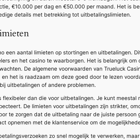
tie, €10.000 per dag en €50.000 per maand. Het is b
edige details met betrekking tot uitbetalingslimieten.
limieten
 een aantal limieten op stortingen en uitbetalingen. Dit
elers en het casino te waarborgen. Het is belangrijk om 
erwachten. De algemene voorwaarden van Trueluck Casin
en, en het is raadzaam om deze goed door te lezen voord
 bij uitbetalingen of andere problemen.
s flexibeler dan die voor uitbetalingen. Je kunt meesta
ecteert. De limieten voor uitbetalingen zijn strikter, o
r te zorgen dat de uitbetaling naar de juiste persoon ga
tact opnemen met de klantenservice om de mogelijkhed
itbetalingsverzoeken zo snel mogelijk te verwerken, m