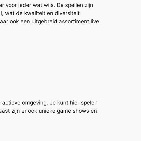
 voor ieder wat wils. De spellen zijn
wat de kwaliteit en diversiteit
maar ook een uitgebreid assortiment live
eractieve omgeving. Je kunt hier spelen
rnaast zijn er ook unieke game shows en