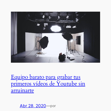
Equipo barato para grabar tus
primeros vídeos de Youtube sin
arruinarte
Abr 28, 2020
—
por