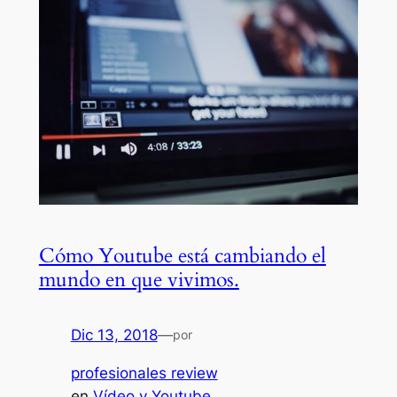
Cómo Youtube está cambiando el
mundo en que vivimos.
Dic 13, 2018
—
por
profesionales review
en
Vídeo y Youtube