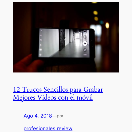
12 Trucos Sencillos para Grabar
Mejores Vídeos con el móvil
Ago 4, 2018
—
por
profesionales review