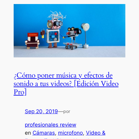
¿Cómo poner música y efectos de
sonido a tus videos? [Edición Video
Pro]
Sep 20, 2019
—
por
profesionales review
en
Cámaras
, 
microfono
, 
Video &