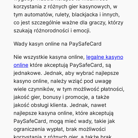
korzystania z różnych gier kasynowych, w
tym automatów, rulety, blackjacka i innych,
co jest szczególnie ważne dla graczy, którzy
szukają różnorodności i emocji.
Wady kasyn online na PaySafeCard
Nie wszystkie kasyna online,
legalne kasyno
online
które akceptują PaySafeCard, są
jednakowe. Jednak, aby wybrać najlepsze
kasyno online, należy wziąć pod uwagę
wiele czynników, w tym możliwość płatności,
jakość gier, bonusy i promocje, a także
jakość obsługi klienta. Jednak, nawet
najlepsze kasyna online, które akceptują
PaySafeCard, mogą mieć wady, takie jak
ograniczenia wypłat, brak możliwości
korzystania z różnych gier, a także brak