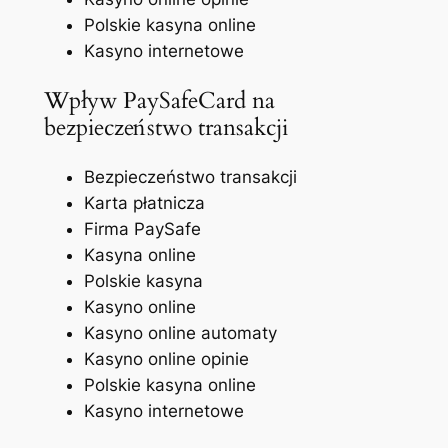
Polskie kasyna online
Kasyno internetowe
Wpływ PaySafeCard na
bezpieczeństwo transakcji
Bezpieczeństwo transakcji
Karta płatnicza
Firma PaySafe
Kasyna online
Polskie kasyna
Kasyno online
Kasyno online automaty
Kasyno online opinie
Polskie kasyna online
Kasyno internetowe