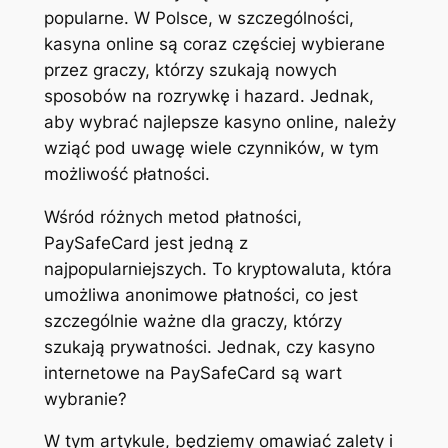
popularne. W Polsce, w szczególności,
kasyna online są coraz częściej wybierane
przez graczy, którzy szukają nowych
sposobów na rozrywkę i hazard. Jednak,
aby wybrać najlepsze kasyno online, należy
wziąć pod uwagę wiele czynników, w tym
możliwość płatności.
Wśród różnych metod płatności,
PaySafeCard jest jedną z
najpopularniejszych. To kryptowaluta, która
umożliwa anonimowe płatności, co jest
szczególnie ważne dla graczy, którzy
szukają prywatności. Jednak, czy kasyno
internetowe na PaySafeCard są wart
wybranie?
W tym artykule, będziemy omawiać zalety i