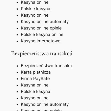
Kasyna online
Polskie kasyna
Kasyno online
Kasyno online automaty
Kasyno online opinie
Polskie kasyna online
Kasyno internetowe
Bezpieczeństwo transakcji
Bezpieczeństwo transakcji
Karta płatnicza
Firma PaySafe
Kasyna online
Polskie kasyna
Kasyno online
Kasyno online automaty
Kasyno online opinie