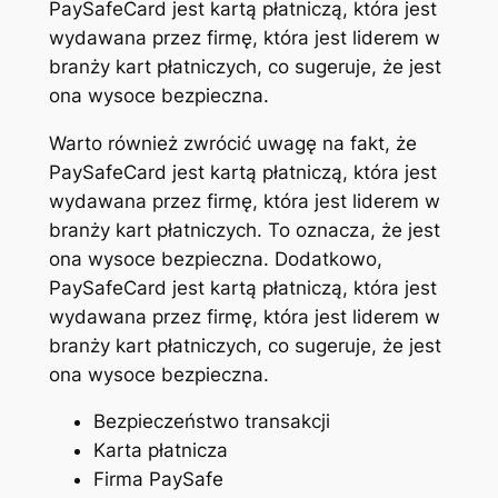
PaySafeCard jest kartą płatniczą, która jest
wydawana przez firmę, która jest liderem w
branży kart płatniczych, co sugeruje, że jest
ona wysoce bezpieczna.
Warto również zwrócić uwagę na fakt, że
PaySafeCard jest kartą płatniczą, która jest
wydawana przez firmę, która jest liderem w
branży kart płatniczych. To oznacza, że jest
ona wysoce bezpieczna. Dodatkowo,
PaySafeCard jest kartą płatniczą, która jest
wydawana przez firmę, która jest liderem w
branży kart płatniczych, co sugeruje, że jest
ona wysoce bezpieczna.
Bezpieczeństwo transakcji
Karta płatnicza
Firma PaySafe