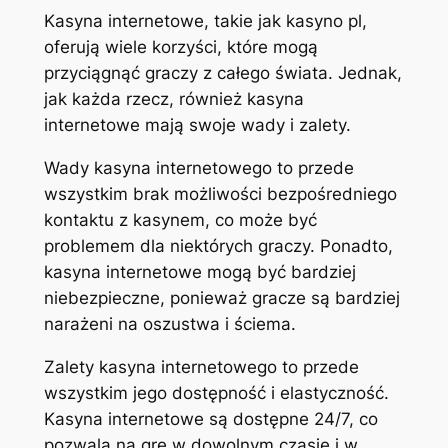
Kasyna internetowe, takie jak kasyno pl,
oferują wiele korzyści, które mogą
przyciągnąć graczy z całego świata. Jednak,
jak każda rzecz, również kasyna
internetowe mają swoje wady i zalety.
Wady kasyna internetowego to przede
wszystkim brak możliwości bezpośredniego
kontaktu z kasynem, co może być
problemem dla niektórych graczy. Ponadto,
kasyna internetowe mogą być bardziej
niebezpieczne, ponieważ gracze są bardziej
narażeni na oszustwa i ściema.
Zalety kasyna internetowego to przede
wszystkim jego dostępność i elastyczność.
Kasyna internetowe są dostępne 24/7, co
pozwala na grę w dowolnym czasie i w