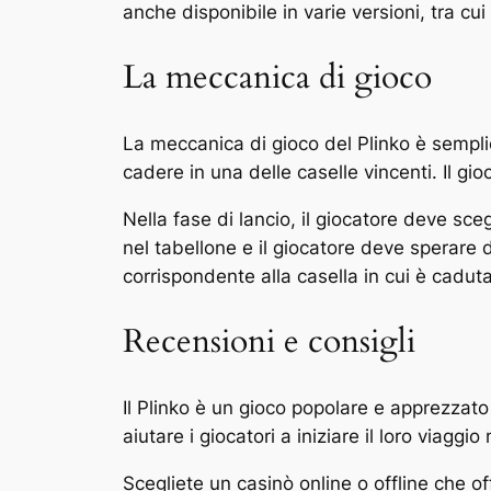
anche disponibile in varie versioni, tra cu
La meccanica di gioco
La meccanica di gioco del Plinko è semplic
cadere in una delle caselle vincenti. Il gioc
Nella fase di lancio, il giocatore deve sceg
nel tabellone e il giocatore deve sperare di
corrispondente alla casella in cui è caduta 
Recensioni e consigli
Il Plinko è un gioco popolare e apprezzato 
aiutare i giocatori a iniziare il loro viaggi
Scegliete un casinò online o offline che off