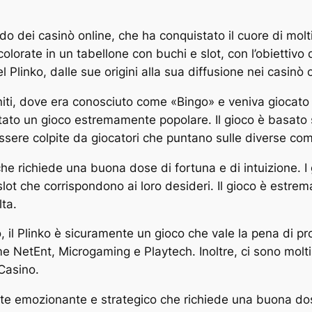
o dei casinò online, che ha conquistato il cuore di molti
olorate in un tabellone con buchi e slot, con l’obiettivo 
el Plinko, dalle sue origini alla sua diffusione nei casinò 
Uniti, dove era conosciuto come «Bingo» e veniva giocato i
tato un gioco estremamente popolare. Il gioco è basato s
sere colpite da giocatori che puntano sulle diverse comb
 che richiede una buona dose di fortuna e di intuizione. I
slot che corrispondono ai loro desideri. Il gioco è estr
ta.
 il Plinko è sicuramente un gioco che vale la pena di pr
ome NetEnt, Microgaming e Playtech. Inoltre, ci sono molt
Casino.
nte emozionante e strategico che richiede una buona dose