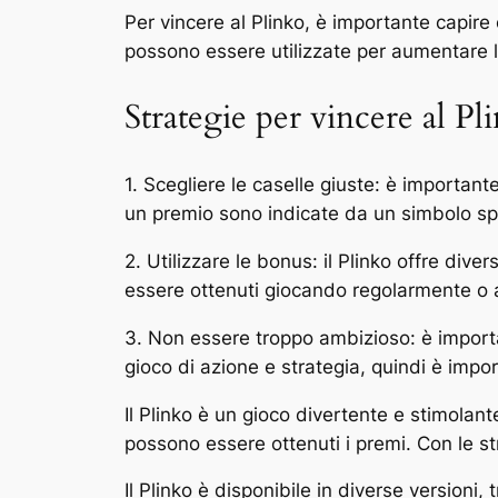
Per vincere al Plinko, è importante capir
possono essere utilizzate per aumentare 
Strategie per vincere al Pl
1. Scegliere le caselle giuste: è importan
un premio sono indicate da un simbolo sp
2. Utilizzare le bonus: il Plinko offre di
essere ottenuti giocando regolarmente o 
3. Non essere troppo ambizioso: è importa
gioco di azione e strategia, quindi è impo
Il Plinko è un gioco divertente e stimolan
possono essere ottenuti i premi. Con le str
Il Plinko è disponibile in diverse versioni,