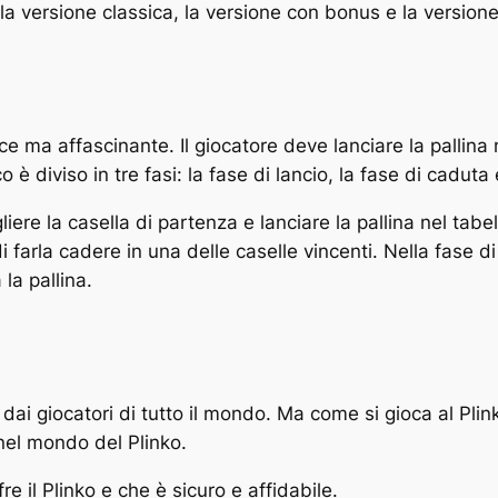
i la versione classica, la versione con bonus e la version
e ma affascinante. Il giocatore deve lanciare la pallina 
o è diviso in tre fasi: la fase di lancio, la fase di caduta 
liere la casella di partenza e lanciare la pallina nel tabe
 farla cadere in una delle caselle vincenti. Nella fase di 
la pallina.
dai giocatori di tutto il mondo. Ma come si gioca al Plin
o nel mondo del Plinko.
re il Plinko e che è sicuro e affidabile.