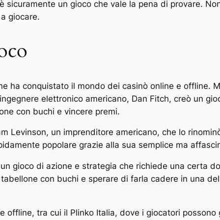
 è sicuramente un gioco che vale la pena di provare. Non 
 a giocare.
ioco
che ha conquistato il mondo dei casinò online e offline. 
un ingegnere elettronico americano, Dan Fitch, creò un g
llone con buchi e vincere premi.
Sam Levinson, un imprenditore americano, che lo rinominò 
 rapidamente popolare grazie alla sua semplice ma affasc
è un gioco di azione e strategia che richiede una certa do
l tabellone con buchi e sperare di farla cadere in una dell
e offline, tra cui il Plinko Italia, dove i giocatori possono