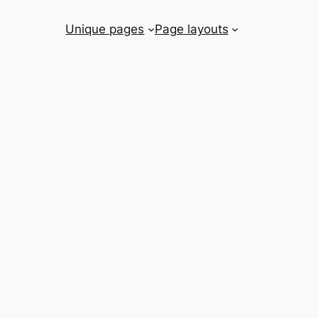
Unique pages
Page layouts