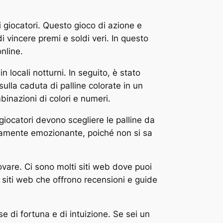
 giocatori. Questo gioco di azione e
di vincere premi e soldi veri. In questo
online.
n locali notturni. In seguito, è stato
ulla caduta di palline colorate in un
inazioni di colori e numeri.
 giocatori devono scegliere le palline da
emamente emozionante, poiché non si sa
ovare. Ci sono molti siti web dove puoi
i siti web che offrono recensioni e guide
 di fortuna e di intuizione. Se sei un