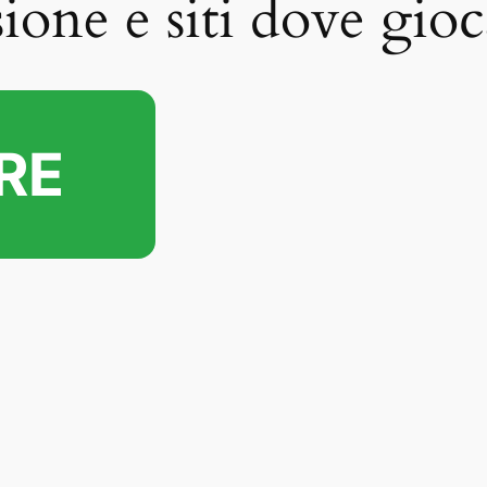
ione e siti dove gioc
RE