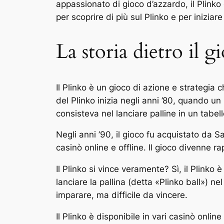
appassionato di gioco d’azzardo, il Plinko
per scoprire di più sul Plinko e per iniziare
La storia dietro il g
Il Plinko è un gioco di azione e strategia 
del Plinko inizia negli anni ’80, quando 
consisteva nel lanciare palline in un tabe
Negli anni ’90, il gioco fu acquistato da 
casinò online e offline. Il gioco divenne
Il Plinko si vince veramente? Sì, il Plinko 
lanciare la pallina (detta «Plinko ball») ne
imparare, ma difficile da vincere.
Il Plinko è disponibile in vari casinò online 