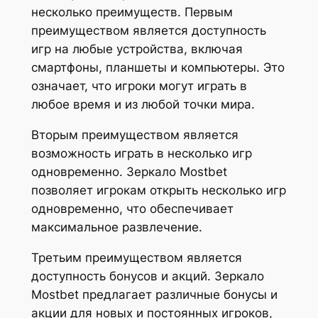
несколько преимуществ. Первым
преимуществом является доступность
игр на любые устройства, включая
смартфоны, планшеты и компьютеры. Это
означает, что игроки могут играть в
любое время и из любой точки мира.
Вторым преимуществом является
возможность играть в несколько игр
одновременно. Зеркало Mostbet
позволяет игрокам открыть несколько игр
одновременно, что обеспечивает
максимальное развлечение.
Третьим преимуществом является
доступность бонусов и акций. Зеркало
Mostbet предлагает различные бонусы и
акции для новых и постоянных игроков,