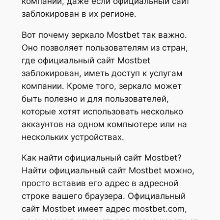
компании, даже если официальный сайт
заблокирован в их регионе.
Вот почему зеркало Mostbet так важно.
Оно позволяет пользователям из стран,
где официальный сайт Mostbet
заблокирован, иметь доступ к услугам
компании. Кроме того, зеркало может
быть полезно и для пользователей,
которые хотят использовать несколько
аккаунтов на одном компьютере или на
нескольких устройствах.
Как найти официальный сайт Mostbet?
Найти официальный сайт Mostbet можно,
просто вставив его адрес в адресной
строке вашего браузера. Официальный
сайт Mostbet имеет адрес mostbet.com,