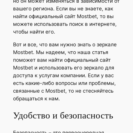
но он может изменяться в зависимости от
вашего региона. Если вы не знаете, как
найти официальный сайт Mostbet, то вы
можете использовать поиск в интернете,
чтобы найти его.
Вот и все, что вам нужно знать о зеркале
Mostbet. Мы надеем, что наша статья
поможет вам найти официальный сайт
Mostbet и использовать его зеркало для
доступа к услугам компании. Если у вас
есть какие-либо вопросы или проблемы,
связанные с Mostbet, то не стесняйтесь
обращаться к нам.
Удобство и безопасность
Безопасность – это первоочередная