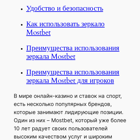
Удобство и безопасность
Как использовать зеркало
Mostbet
Преимущества использования
зеркала Mostbet
Преимущества использования
зеркала Mostbet для игроков
В мире онлайн-казино и ставок на спорт,
есть несколько популярных брендов,
которые занимают лидирующие позиции.
Один из них – Mostbet, который уже более
10 лет радует своих пользователей
высоким качеством услуг и широким