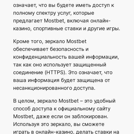
означает, что вы будете иметь доступ к
полному спектру услуг, которые
предлагает Mostbet, включая онлайн-
казино, спортивные ставки и другие игры.
Кроме того, зеркало Mostbet
обеспечивает безопасность и
конфиденциальность вашей информации,
так как оно использует защищенный
соединение (HTTPS). Это означает, что
ваша информация будет защищена от
несанкционированного доступа.
В целом, зеркало Mostbet – это удобный
способ доступа к официальному сайту
Mostbet, даже если он заблокирован.
Используя это зеркало, вы сможете
играть в онлайн-казино, делать ставки на