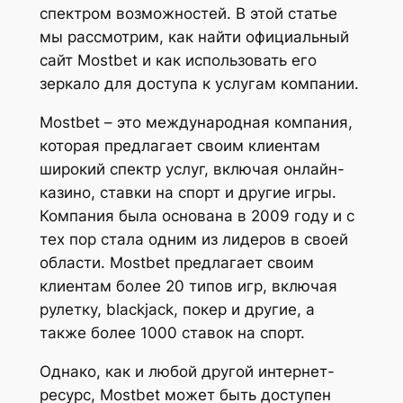
спектром возможностей. В этой статье
мы рассмотрим, как найти официальный
сайт Mostbet и как использовать его
зеркало для доступа к услугам компании.
Mostbet – это международная компания,
которая предлагает своим клиентам
широкий спектр услуг, включая онлайн-
казино, ставки на спорт и другие игры.
Компания была основана в 2009 году и с
тех пор стала одним из лидеров в своей
области. Mostbet предлагает своим
клиентам более 20 типов игр, включая
рулетку, blackjack, покер и другие, а
также более 1000 ставок на спорт.
Однако, как и любой другой интернет-
ресурс, Mostbet может быть доступен