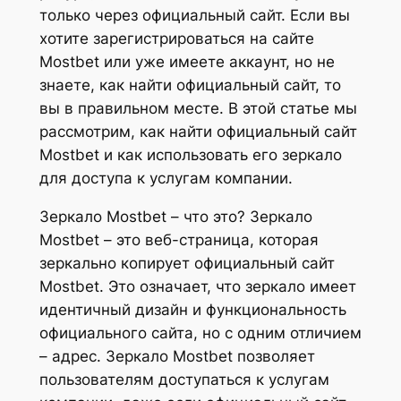
только через официальный сайт. Если вы
хотите зарегистрироваться на сайте
Mostbet или уже имеете аккаунт, но не
знаете, как найти официальный сайт, то
вы в правильном месте. В этой статье мы
рассмотрим, как найти официальный сайт
Mostbet и как использовать его зеркало
для доступа к услугам компании.
Зеркало Mostbet – что это? Зеркало
Mostbet – это веб-страница, которая
зеркально копирует официальный сайт
Mostbet. Это означает, что зеркало имеет
идентичный дизайн и функциональность
официального сайта, но с одним отличием
– адрес. Зеркало Mostbet позволяет
пользователям доступаться к услугам