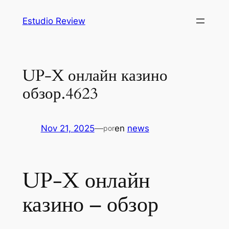
Saltar
Estudio Review
al
contenido
UP-X онлайн казино
обзор.4623
Nov 21, 2025
—
en
news
por
UP-X онлайн
казино – обзор