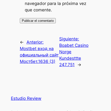
navegador para la próxima vez
que comente.
Siguiente:
←
Anterior:
Boabet Casino
Mostbet вход на
Norge
официальный сайт
Kundesttte
Мостбет.1636 (3)
247.751
→
Estudio Review