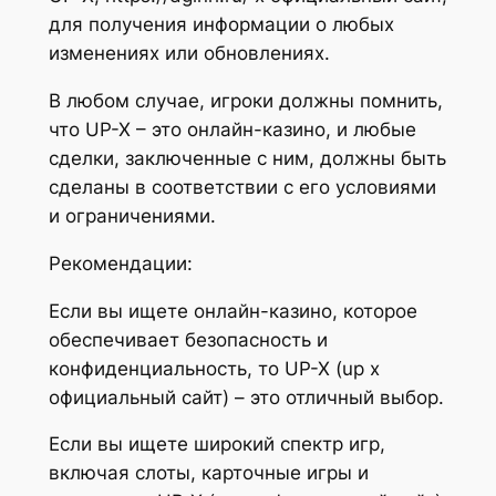
для получения информации о любых
изменениях или обновлениях.
В любом случае, игроки должны помнить,
что UP-X – это онлайн-казино, и любые
сделки, заключенные с ним, должны быть
сделаны в соответствии с его условиями
и ограничениями.
Рекомендации:
Если вы ищете онлайн-казино, которое
обеспечивает безопасность и
конфиденциальность, то UP-X (up x
официальный сайт) – это отличный выбор.
Если вы ищете широкий спектр игр,
включая слоты, карточные игры и