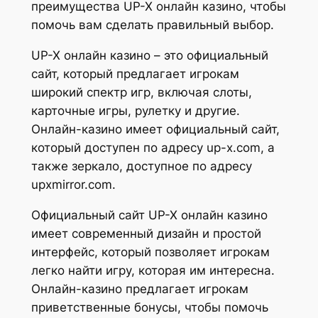
преимущества UP-X онлайн казино, чтобы
помочь вам сделать правильный выбор.
UP-X онлайн казино – это официальный
сайт, который предлагает игрокам
широкий спектр игр, включая слоты,
карточные игры, рулетку и другие.
Онлайн-казино имеет официальный сайт,
который доступен по адресу up-x.com, а
также зеркало, доступное по адресу
upxmirror.com.
Официальный сайт UP-X онлайн казино
имеет современный дизайн и простой
интерфейс, который позволяет игрокам
легко найти игру, которая им интересна.
Онлайн-казино предлагает игрокам
приветственные бонусы, чтобы помочь