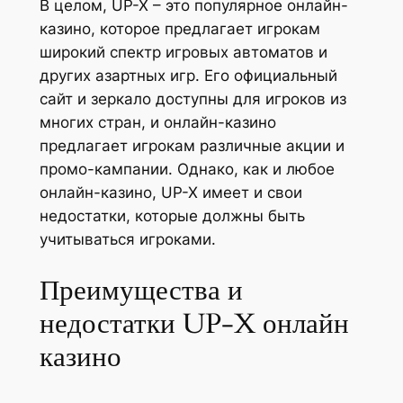
В целом, UP-X – это популярное онлайн-
казино, которое предлагает игрокам
широкий спектр игровых автоматов и
других азартных игр. Его официальный
сайт и зеркало доступны для игроков из
многих стран, и онлайн-казино
предлагает игрокам различные акции и
промо-кампании. Однако, как и любое
онлайн-казино, UP-X имеет и свои
недостатки, которые должны быть
учитываться игроками.
Преимущества и
недостатки UP-X онлайн
казино