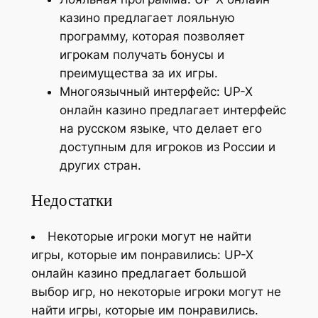
казино предлагает лояльную
программу, которая позволяет
игрокам получать бонусы и
преимущества за их игры.
Многоязычный интерфейс: UP-X
онлайн казино предлагает интерфейс
на русском языке, что делает его
доступным для игроков из России и
других стран.
Недостатки
Некоторые игроки могут не найти
игры, которые им понравились: UP-X
онлайн казино предлагает большой
выбор игр, но некоторые игроки могут не
найти игры, которые им понравились.