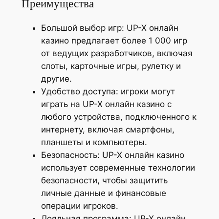
Преимущества
Большой выбор игр: UP-X онлайн
казино предлагает более 1 000 игр
от ведущих разработчиков, включая
слоты, карточные игры, рулетку и
другие.
Удобство доступа: игроки могут
играть на UP-X онлайн казино с
любого устройства, подключенного к
интернету, включая смартфоны,
планшеты и компьютеры.
Безопасность: UP-X онлайн казино
использует современные технологии
безопасности, чтобы защитить
личные данные и финансовые
операции игроков.
Лояльная программа: UP-X онлайн