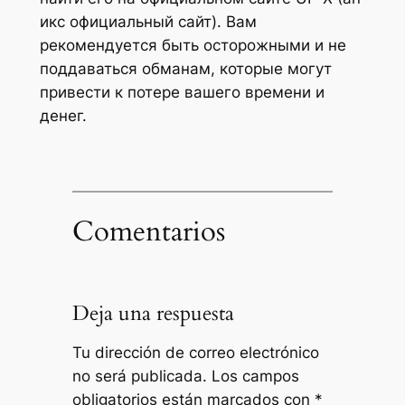
икс официальный сайт). Вам
рекомендуется быть осторожными и не
поддаваться обманам, которые могут
привести к потере вашего времени и
денег.
Comentarios
Deja una respuesta
Tu dirección de correo electrónico
no será publicada.
Los campos
obligatorios están marcados con
*