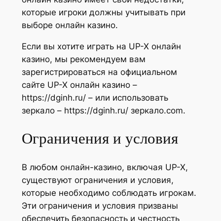
которые игроки должны учитывать при
выборе онлайн казино.
Если вы хотите играть на UP-X онлайн
казино, мы рекомендуем вам
зарегистрироваться на официальном
сайте UP-X онлайн казино –
https://dginh.ru/ – или использовать
зеркало – https://dginh.ru/ зеркало.com.
Ограничения и условия
В любом онлайн-казино, включая UP-X,
существуют ограничения и условия,
которые необходимо соблюдать игрокам.
Эти ограничения и условия призваны
обеспечить безопасность и честность